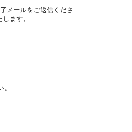
完了メールをご返信くださ
たします。
い。